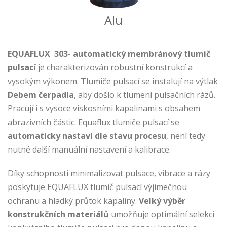
Alu
EQUAFLUX
303-
automatický membránový tlumič
pulsací
je charakterizován robustní konstrukcí a
vysokým výkonem. Tlumiče pulsací se instalují na výtlak
Debem čerpadla
, aby došlo k tlumení pulsačních rázů.
Pracují i s vysoce viskosními kapalinami s obsahem
abrazivních částic. Equaflux tlumiče pulsací se
automaticky nastaví dle stavu procesu
, není tedy
nutné další manuální nastavení a kalibrace.
Díky schopnosti minimalizovat pulsace, vibrace a rázy
poskytuje EQUAFLUX tlumič pulsací výjimečnou
ochranu a hladký průtok kapaliny.
Velký výběr
konstrukčních materiálů
umožňuje optimální selekci