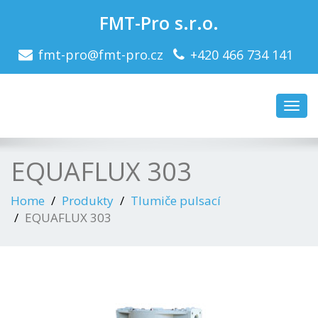
FMT-Pro s.r.o.
fmt-pro@fmt-pro.cz
+420 466 734 141
Toggl
navig
EQUAFLUX 303
Home
Produkty
Tlumiče pulsací
EQUAFLUX 303