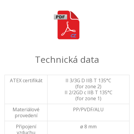
Technická data
ATEX certifikát
II 3/3G D IIB T 135°C
(for zone 2)
II 2/2GD c IIB T 135°C
(for zone 1)
Materiálové
PP/PVDF/ALU
provedení
Připojení
ø 8 mm
vzduchu