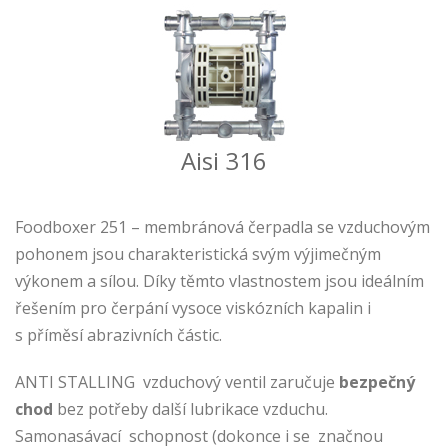
Aisi 316
Foodboxer 251 – membránová čerpadla se vzduchovým
pohonem jsou charakteristická svým výjimečným
výkonem a sílou. Díky těmto vlastnostem jsou ideálním
řešením pro čerpání vysoce viskózních kapalin i
s příměsí abrazivních částic.
ANTI STALLING vzduchový ventil zaručuje
bezpečný
chod
bez potřeby další lubrikace vzduchu.
Samonasávací schopnost (dokonce i se značnou