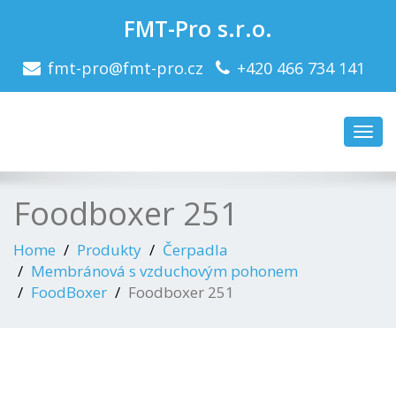
FMT-Pro s.r.o.
fmt-pro@fmt-pro.cz
+420 466 734 141
Toggl
navig
Foodboxer 251
Home
Produkty
Čerpadla
Membránová s vzduchovým pohonem
FoodBoxer
Foodboxer 251