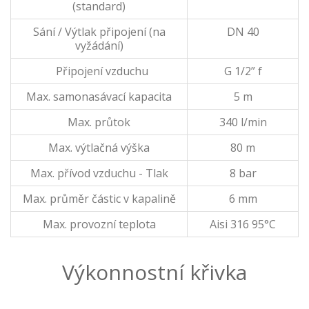
(standard)
Sání / Výtlak připojení (na
DN 40
vyžádání)
Připojení vzduchu
G 1/2” f
Max. samonasávací kapacita
5 m
Max. průtok
340 l/min
Max. výtlačná výška
80 m
Max. přívod vzduchu - Tlak
8 bar
Max. průměr částic v kapalině
6 mm
Max. provozní teplota
Aisi 316 95°C
Výkonnostní křivka