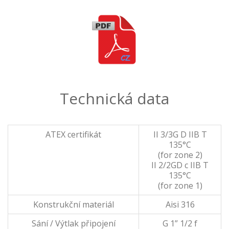
Technická data
ATEX certifikát
II 3/3G D IIB T
135°C
(for zone 2)
II 2/2GD c IIB T
135°C
(for zone 1)
Konstrukční materiál
Aisi 316
Sání / Výtlak připojení
G 1” 1/2 f