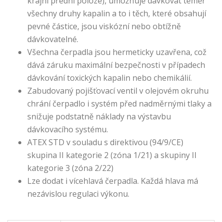
krajní přední poloze), umožňuje dávkovat téměř
všechny druhy kapalin a to i těch, které obsahují
pevné částice, jsou viskózní nebo obtížně
dávkovatelné.
Všechna čerpadla jsou hermeticky uzavřena, což
dává záruku maximální bezpečnosti v případech
dávkování toxických kapalin nebo chemikálií.
Zabudovaný pojišťovací ventil v olejovém okruhu
chrání čerpadlo i systém před nadměrnými tlaky a
snižuje podstatně náklady na výstavbu
dávkovacího systému.
ATEX STD v souladu s direktivou (94/9/CE)
skupina II kategorie 2 (zóna 1/21) a skupiny II
kategorie 3 (zóna 2/22)
Lze dodat i vícehlavá čerpadla. Každá hlava má
nezávislou regulaci výkonu.