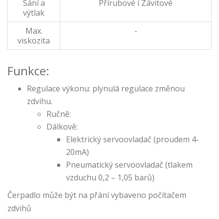
Sání a
Přírubové i Závitové
výtlak
Max.
-
viskozita
Funkce:
Regulace výkonu: plynulá regulace změnou
zdvihu.
Ručně:
Dálkově:
Elektrický servoovladač (proudem 4-
20mA)
Pneumatický servoovladač (tlakem
vzduchu 0,2 – 1,05 barů)
Čerpadlo může být na přání vybaveno počítačem
zdvihů