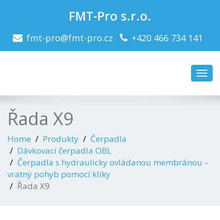
FMT-Pro s.r.o.
fmt-pro@fmt-pro.cz
+420 466 734 141
Toggl
navig
Řada X9
Home
Produkty
Čerpadla
Dávkovací čerpadla OBL
Čerpadla s hydraulicky ovládanou membránou –
vratný pohyb pomocí kliky
Řada X9